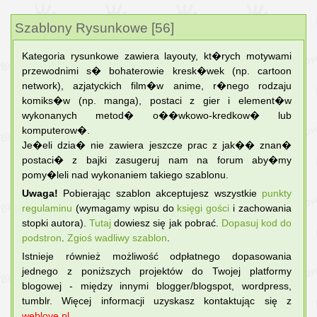
Szablony Rysunkowe [56]
Kategoria rysunkowe zawiera layouty, kt�rych motywami
przewodnimi s� bohaterowie kresk�wek (np. cartoon
network), azjatyckich film�w anime, r�nego rodzaju
komiks�w (np. manga), postaci z gier i element�w
wykonanych metod� o��wkowo-kredkow� lub
komputerow�.
Je�eli dzia� nie zawiera jeszcze prac z jak�� znan�
postaci� z bajki zasugeruj nam na forum aby�my
pomy�leli nad wykonaniem takiego szablonu.
Uwaga!
Pobierając szablon akceptujesz wszystkie
punkty
regulaminu
(wymagamy wpisu do
księgi gości
i zachowania
stopki autora).
Tutaj
dowiesz się jak pobrać.
Dopasuj kod do
podstron
.
Zgіoś wadliwy szablon
.
Istnieje również możliwość odpłatnego dopasowania
jednego z poniższych projektów do Twojej platformy
blogowej - między innymi blogger/blogspot, wordpress,
tumblr. Więcej informacji uzyskasz kontaktując się z
weblove.pl