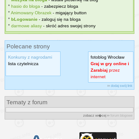
°
hasіo do bloga
- zabezpiecz bloga
°
Animowany Obrazek
- migający button
°
bLogowanie
- zaloguj się na bloga
°
darmowe aliasy
- skróć adres swojej strony
Polecane strony
Konkursy z nagrodami
fotoblog Wrocław
lista czytelnicza
Graj w gry online i
Zarabiaj
przez
internet
››
dodaj swój link
Tematy z forum
zobacz wi�cej ››
forum blogowe