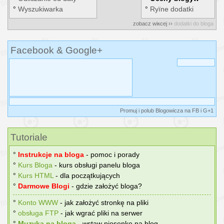
°
Wyszukiwarka
°
Rуїne dodatki
zobacz wiкcej ››
dodatki do bloga
Facebook & Google+
Promuj i polub Blogowicza na FB i G+1
Tutoriale
°
Instrukcje na bloga
- pomoc i porady
°
Kurs Bloga
- kurs obsługi panelu bloga
°
Kurs HTML
- dla początkujących
°
Darmowe Blogi
- gdzie założyć bloga?
°
Konto WWW
- jak założyć stronkę na pliki
°
obsługa FTP
- jak wgrać pliki na serwer
°
Muzyka na bloga
- wstaw piosenkę na blog