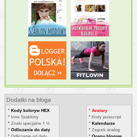
Dodatki na bloga
°
Kody kolorуw HEX
°
Avatary
°
Inne Szablony
°
Kody javascript
°
Znaki specjalne † ½
°
Kalendarze
°
Odliczanie do daty
°
Zegrek analog
°
Odliczanie od daty
°
Oceny blogуw