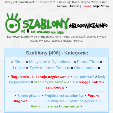
Dzisiaj jest
poniedziałek
, 10 sierpnia 2026 r.
Imieniny
: Bianki, Borysa, Wawrzy�ca .
Startowa
|
Ulubiona
|
Kontakt
|
Mapa
Strony
Darmowe Szablony do bloga
(html), które można dopasować także do myloga
ebloga ownloga, fotobloga, mbloga i blog4u.
Szablony [496] - Kategorie:
×
Skate
×
Muzyczne
×
Rysunkowe
×
Fauna/Flora
×
Ludzie
×
Zycie
×
Inne
×
Fantasy
×
Okazjonalne
×
×
Regulamin - Licencja użytkowania
×
jak pobrać?
×
kody
na podstrony
×
szablony
na zamówienie
×
Księga pobrań
szablonów
×
×
Strona główna
×
Projektanci szablonów
×
Forum
Blogowe
×
F.A.Q.
×
Zalinkuj nas
×
Nasze osiągnięcia
×
Reklamuj się na Blogowiczu
×