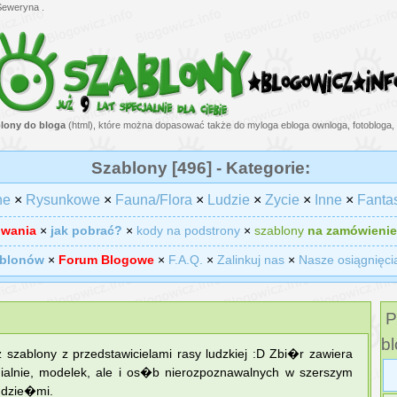
Seweryna .
lony do bloga
(html), które można dopasować także do myloga ebloga ownloga, fotobloga, 
Szablony [496] - Kategorie:
ne
×
Rysunkowe
×
Fauna/Flora
×
Ludzie
×
Zycie
×
Inne
×
Fanta
owania
×
jak pobrać?
×
kody na podstrony
×
szablony
na zamówienie
ablonów
×
Forum Blogowe
×
F.A.Q.
×
Zalinkuj nas
×
Nasze osiągnięci
P
bl
szablony z przedstawicielami rasy ludzkiej :D Zbi�r zawiera
dialnie, modelek, ale i os�b nierozpoznawalnych w szerszym
 dzie�mi.