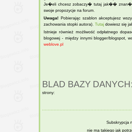
Je�eli chcesz zobaczy� tutaj jak�� znan� 
swoje propozycje na forum.
Uwaga!
Pobierając szablon akceptujesz wsz
zachowania stopki autora).
Tutaj
dowiesz się ja
Istnieje również możliwość odpłatnego dopa
blogowej - między innymi blogger/blogspot, wo
weblove.pl
BLAD BAZY DANYCH
strony:
Subskrypcja 
nie ma takiego jak potr