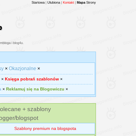
Startowa
|
Ulubiona
|
Kontakt
|
Mapa
Strony
mbloga i blog4u.
sy
×
Okazjonalne
×
×
Księga pobrań szablonów
×
a
×
Reklamuj się na Blogowiczu
×
olecane + szablony
ogger/blogspot
Szablony premium na blogspota