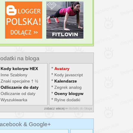
odatki na bloga
°
Kody kolorуw HEX
°
Avatary
°
Inne Szablony
°
Kody javascript
°
Znaki specjalne † ½
°
Kalendarze
°
Odliczanie do daty
°
Zegrek analog
°
Odliczanie od daty
°
Oceny blogуw
°
Wyszukiwarka
°
Rуїne dodatki
zobacz wiкcej ››
dodatki do bloga
acebook & Google+