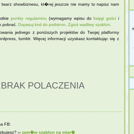
twarz showbiznesu, kt�rej jeszcze nie mamy to napisz nam
ystkie
punkty regulaminu
(wymagamy wpisu do
księgi gości
i
k pobrać.
Dopasuj kod do podstron
.
Zgіoś wadliwy szablon
.
sowania jednego z poniższych projektów do Twojej platformy
rdpress, tumblr. Więcej informacji uzyskasz kontaktując się z
:BRAK POLACZENIA
na FB:
zebujesz? ››
zam�w szablon na miar�