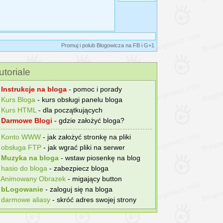
Promuj i polub Blogowicza na FB i G+1
utoriale
°
Instrukcje na bloga
- pomoc i porady
°
Kurs Bloga
- kurs obsługi panelu bloga
°
Kurs HTML
- dla początkujących
°
Darmowe Blogi
- gdzie założyć bloga?
°
Konto WWW
- jak założyć stronkę na pliki
°
obsługa FTP
- jak wgrać pliki na serwer
°
Muzyka na bloga
- wstaw piosenkę na blog
°
hasіo do bloga
- zabezpiecz bloga
°
Animowany Obrazek
- migający button
°
bLogowanie
- zaloguj się na bloga
°
darmowe aliasy
- skróć adres swojej strony