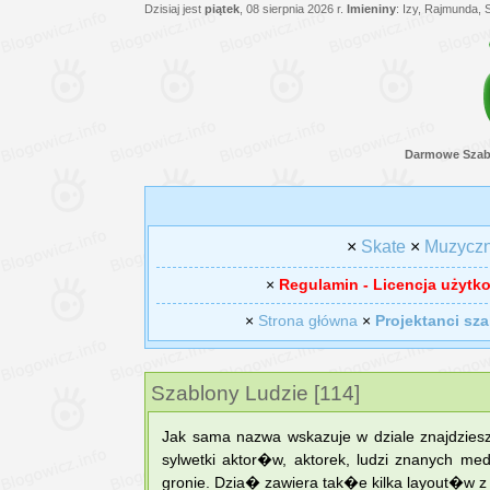
Dzisiaj jest
piątek
, 08 sierpnia 2026 r.
Imieniny
: Izy, Rajmunda, 
Darmowe Szab
×
Skate
×
Muzycz
×
Regulamin - Licencja użytk
×
Strona główna
×
Projektanci sz
Szablony Ludzie [114]
Jak sama nazwa wskazuje w dziale znajdziesz 
sylwetki aktor�w, aktorek, ludzi znanych me
gronie. Dzia� zawiera tak�e kilka layout�w z