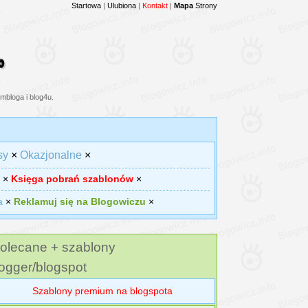
Startowa
|
Ulubiona
|
Kontakt
|
Mapa
Strony
mbloga i blog4u.
sy
×
Okazjonalne
×
×
Księga pobrań szablonów
×
a
×
Reklamuj się na Blogowiczu
×
olecane + szablony
ogger/blogspot
Szablony premium na blogspota