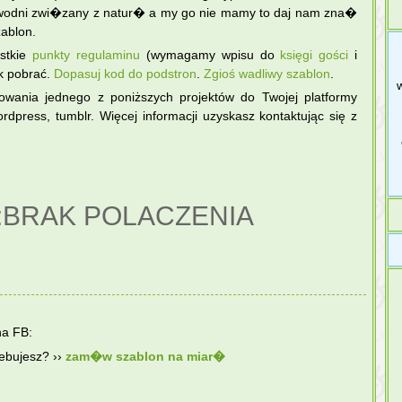
zewodni zwi�zany z natur� a my go nie mamy to daj nam zna�
ablon.
ystkie
punkty regulaminu
(wymagamy wpisu do
księgi gości
i
k pobrać.
Dopasuj kod do podstron
.
Zgіoś wadliwy szablon
.
sowania jednego z poniższych projektów do Twojej platformy
rdpress, tumblr. Więcej informacji uzyskasz kontaktując się z
:BRAK POLACZENIA
na FB:
zebujesz? ››
zam�w szablon na miar�