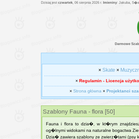
Dzisiaj jest
czwartek
, 06 sierpnia 2026 r.
Imieniny
: Jakuba, S�a
Darmowe Szab
×
Skate
×
Muzycz
×
Regulamin - Licencja użytk
×
Strona główna
×
Projektanci sz
Szablony Fauna - flora [50]
Fauna i flora to dzia�, w kt�rym znajdzie
og�lnymi widokami na naturalne bogactwa Ziem
Dzia� zawiera szablony ze zwierz�tami (psy k