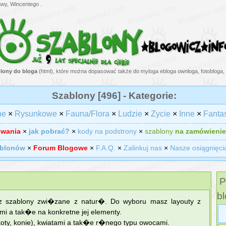
wy, Wincentego .
lony do bloga
(html), które można dopasować także do myloga ebloga ownloga, fotobloga, 
Szablony [496] - Kategorie:
ne
×
Rysunkowe
×
Fauna/Flora
×
Ludzie
×
Zycie
×
Inne
×
Fanta
owania
×
jak pobrać?
×
kody na podstrony
×
szablony
na zamówienie
ablonów
×
Forum Blogowe
×
F.A.Q.
×
Zalinkuj nas
×
Nasze osiągnięci
P
bl
sz szablony zwi�zane z natur�. Do wyboru masz layouty z
i a tak�e na konkretne jej elementy.
oty, konie), kwiatami a tak�e r�nego typu owocami.