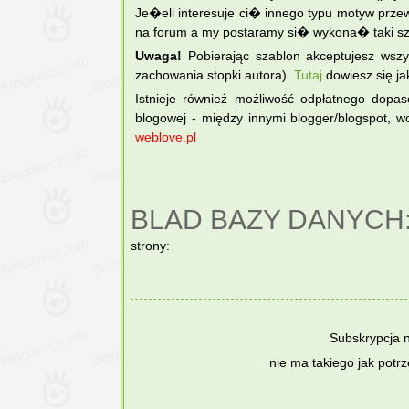
Je�eli interesuje ci� innego typu motyw pr
na forum a my postaramy si� wykona� taki sz
Uwaga!
Pobierając szablon akceptujesz wsz
zachowania stopki autora).
Tutaj
dowiesz się ja
Istnieje również możliwość odpłatnego dopa
blogowej - między innymi blogger/blogspot, wo
weblove.pl
BLAD BAZY DANYCH
strony:
Subskrypcja 
nie ma takiego jak potr