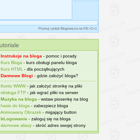
Promuj i polub Blogowicza na FB i G+1
utoriale
°
Instrukcje na bloga
- pomoc i porady
°
Kurs Bloga
- kurs obsługi panelu bloga
°
Kurs HTML
- dla początkujących
°
Darmowe Blogi
- gdzie założyć bloga?
°
Konto WWW
- jak założyć stronkę na pliki
°
obsługa FTP
- jak wgrać pliki na serwer
°
Muzyka na bloga
- wstaw piosenkę na blog
°
hasіo do bloga
- zabezpiecz bloga
°
Animowany Obrazek
- migający button
°
bLogowanie
- zaloguj się na bloga
°
darmowe aliasy
- skróć adres swojej strony