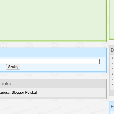
D
booku
zność: Blogger Polska!
F