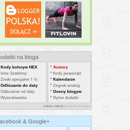
odatki na bloga
°
Kody kolorуw HEX
°
Avatary
°
Inne Szablony
°
Kody javascript
°
Znaki specjalne † ½
°
Kalendarze
°
Odliczanie do daty
°
Zegrek analog
°
Odliczanie od daty
°
Oceny blogуw
°
Wyszukiwarka
°
Rуїne dodatki
zobacz wiкcej ››
dodatki do bloga
acebook & Google+