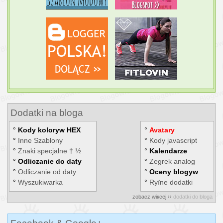
Dodatki na bloga
°
Kody kolorуw HEX
°
Avatary
°
Inne Szablony
°
Kody javascript
°
Znaki specjalne † ½
°
Kalendarze
°
Odliczanie do daty
°
Zegrek analog
°
Odliczanie od daty
°
Oceny blogуw
°
Wyszukiwarka
°
Rуїne dodatki
zobacz wiкcej ››
dodatki do bloga