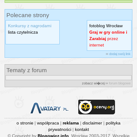
Polecane strony
Konkursy z nagrodami
fotoblog Wrocław
lista czytelnicza
Graj w gry online i
Zarabiaj
przez
internet
››
dodaj swój link
Tematy z forum
zobacz wi�cej ››
forum blogowe
o stronie
|
współpraca
|
reklama
|
disclaimer
|
polityka
prywatności
|
kontakt
© Copyright by
Blogowicz.info
, Wrocław 2003-2017. Wszelkie