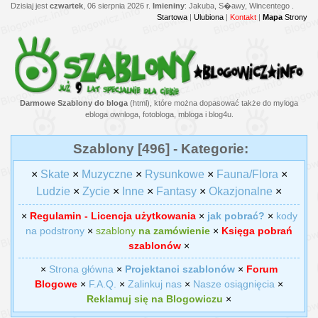
Dzisiaj jest
czwartek
, 06 sierpnia 2026 r.
Imieniny
: Jakuba, S�awy, Wincentego .
Startowa
|
Ulubiona
|
Kontakt
|
Mapa
Strony
Darmowe Szablony do bloga
(html), które można dopasować także do myloga
ebloga ownloga, fotobloga, mbloga i blog4u.
Szablony [496] - Kategorie:
×
Skate
×
Muzyczne
×
Rysunkowe
×
Fauna/Flora
×
Ludzie
×
Zycie
×
Inne
×
Fantasy
×
Okazjonalne
×
×
Regulamin - Licencja użytkowania
×
jak pobrać?
×
kody
na podstrony
×
szablony
na zamówienie
×
Księga pobrań
szablonów
×
×
Strona główna
×
Projektanci szablonów
×
Forum
Blogowe
×
F.A.Q.
×
Zalinkuj nas
×
Nasze osiągnięcia
×
Reklamuj się na Blogowiczu
×